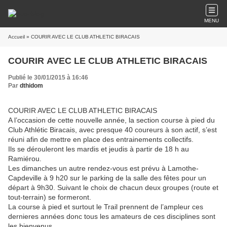
MENU
Accueil
» COURIR AVEC LE CLUB ATHLETIC BIRACAIS
COURIR AVEC LE CLUB ATHLETIC BIRACAIS
Publié le 30/01/2015 à 16:46
Par
dthidom
COURIR AVEC LE CLUB ATHLETIC BIRACAIS
A l’occasion de cette nouvelle année, la section course à pied du
Club Athlétic Biracais, avec presque 40 coureurs à son actif, s’est
réuni afin de mettre en place des entrainements collectifs.
Ils se dérouleront les mardis et jeudis à partir de 18 h au
Ramiérou.
Les dimanches un autre rendez-vous est prévu à Lamothe-
Capdeville à 9 h20 sur le parking de la salle des fêtes pour un
départ à 9h30. Suivant le choix de chacun deux groupes (route et
tout-terrain) se formeront.
La course à pied et surtout le Trail prennent de l’ampleur ces
dernieres années donc tous les amateurs de ces disciplines sont
les bienvenus.