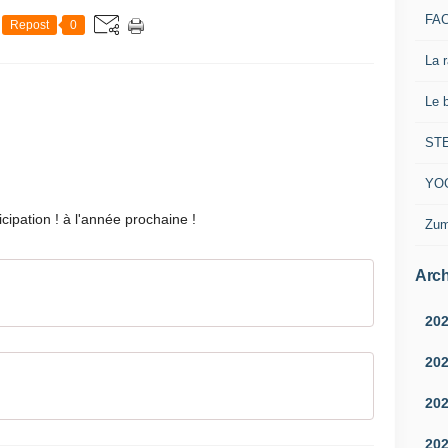
FA
Repost
0
La 
Le 
ST
YO
icipation ! à l'année prochaine !
Zum
Arch
20
20
20
20