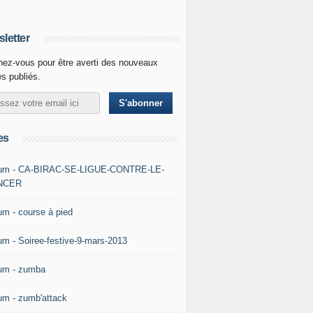
letter
ez-vous pour être averti des nouveaux
es publiés.
es
um - CA-BIRAC-SE-LIGUE-CONTRE-LE-
NCER
um - course à pied
um - Soiree-festive-9-mars-2013
um - zumba
um - zumb'attack