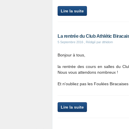
Lire la suite
La rentrée du Club Athlétic Biracai
5 Septembre 2016
, Rédigé par dthidom
Bonjour à tous,
la rentrée des cours en salles du Clu
Nous vous attendons nombreux !
Et n'oubliez pas les Foulées Biracaise
Lire la suite