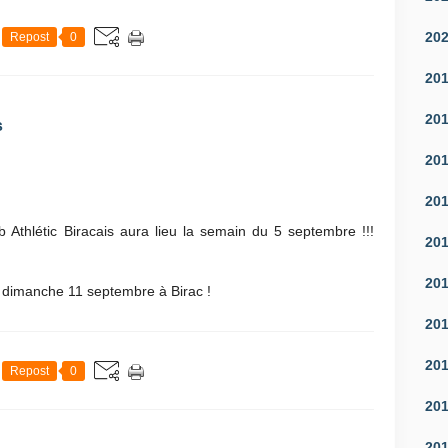
20
Repost
0
20
20
s
20
20
b Athlétic Biracais aura lieu la semain du 5 septembre !!!
20
20
s dimanche 11 septembre à Birac !
20
20
Repost
0
20
20