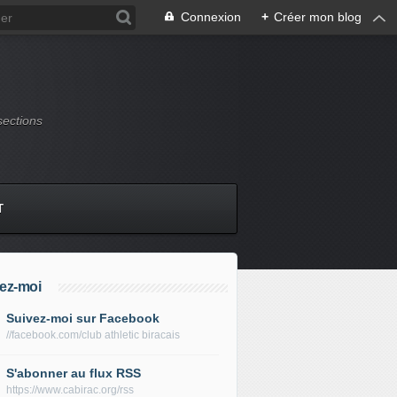
Connexion
+
Créer mon blog
sections
T
ez-moi
Suivez-moi sur Facebook
//facebook.com/club athletic biracais
S'abonner au flux RSS
https://www.cabirac.org/rss