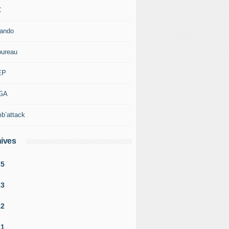
C
rando
bureau
EP
GA
b’attack
ives
25
23
22
21