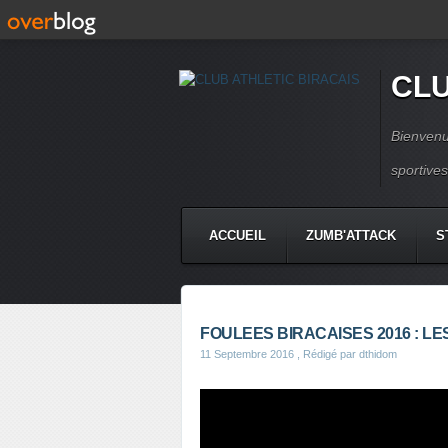
CLU
Bienvenu
sportive
ACCUEIL
ZUMB'ATTACK
S
FOULEES BIRACAISES 2016 : L
11 Septembre 2016
, Rédigé par dthidom