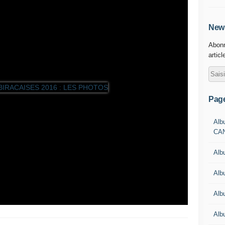
News
Abonn
articl
Pag
Alb
CA
Alb
Alb
Alb
Alb