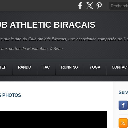
B ATHLETIC BIRACAIS
e sur le site du Club Athlétic Biracais, une association composée de 6 
s aux portes de Montauban, à Birac.
TEP
RANDO
FAC
RUNNING
YOGA
CONTAC
Suiv
ES PHOTOS