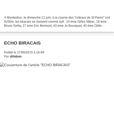
A Montastruc, le dimanche 21 juin, à la course des "coteaux de St Pierre" soit
9200m, les biracais se classent comme suit : 14 ème Gilles Stibac, 16 ème
Bruno Golby, 27 ème Eric Bermont, 43 ème Jo Bousquet, 45 ème Odile
Tabone, 46 ème J.Jacques Jouglar,...
ECHO BIRACAIS
Publié le 17/06/2015 à 16:09
Par
dthidom