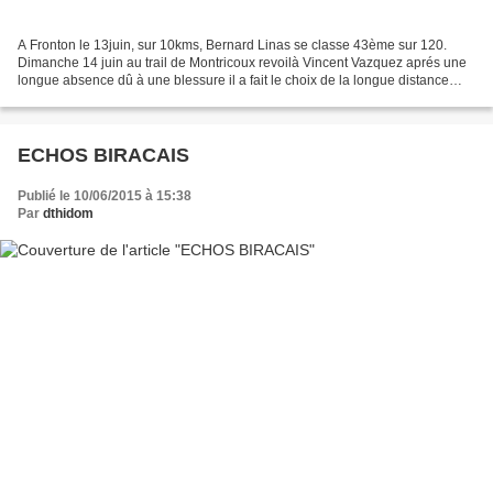
A Fronton le 13juin, sur 10kms, Bernard Linas se classe 43ème sur 120.
Dimanche 14 juin au trail de Montricoux revoilà Vincent Vazquez aprés une
longue absence dû à une blessure il a fait le choix de la longue distance
27kms. Il prend une bien belle 10ème...
ECHOS BIRACAIS
Publié le 10/06/2015 à 15:38
Par
dthidom