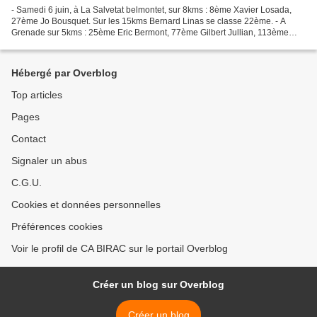
- Samedi 6 juin, à La Salvetat belmontet, sur 8kms : 8ème Xavier Losada,
27ème Jo Bousquet. Sur les 15kms Bernard Linas se classe 22ème. - A
Grenade sur 5kms : 25ème Eric Bermont, 77ème Gilbert Jullian, 113ème
Danièle Amouroux. - Sur les 9kms du trail...
Hébergé par Overblog
Top articles
Pages
Contact
Signaler un abus
C.G.U.
Cookies et données personnelles
Préférences cookies
Voir le profil de CA BIRAC sur le portail Overblog
Créer un blog sur Overblog
Créer un blog