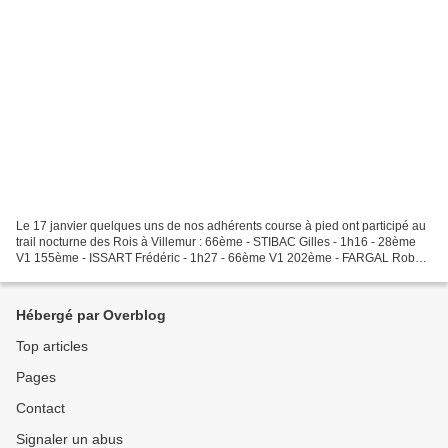
Le 17 janvier quelques uns de nos adhérents course à pied ont participé au
trail nocturne des Rois à Villemur : 66ème - STIBAC Gilles - 1h16 - 28ème
V1 155ème - ISSART Frédéric - 1h27 - 66ème V1 202ème - FARGAL Robert
- 1h32 - 20ème V2 271ème - TILLOL...
Hébergé par Overblog
Top articles
Pages
Contact
Signaler un abus