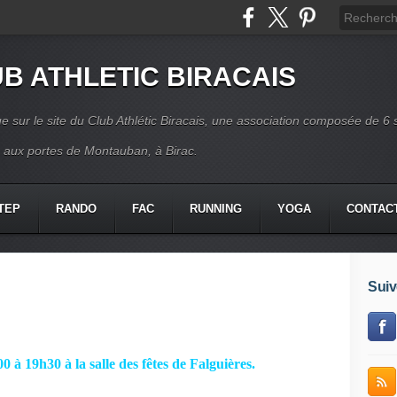
B ATHLETIC BIRACAIS
e sur le site du Club Athlétic Biracais, une association composée de 6 
s aux portes de Montauban, à Birac.
TEP
RANDO
FAC
RUNNING
YOGA
CONTAC
Suiv
0 à 19h30 à la salle des fêtes de Falguières.