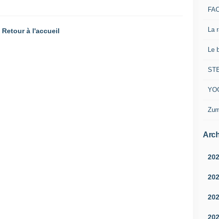
FA
La 
Retour à l'accueil
Le 
ST
YO
Zum
Arch
20
20
20
20