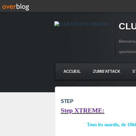
CLU
Bienvenu
sportive
ACCUEIL
ZUMB'ATTACK
S
STEP
Step XTREME:
Tous les mardis, de 19h0