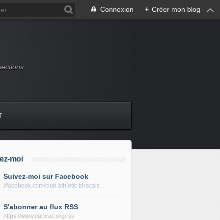
Connexion
+
Créer mon blog
sections
T
ez-moi
Suivez-moi sur Facebook
//facebook.com/club athletic biracais
S'abonner au flux RSS
https://www.cabirac.org/rss