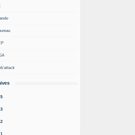
C
rando
bureau
EP
GA
b’attack
ives
25
23
22
21