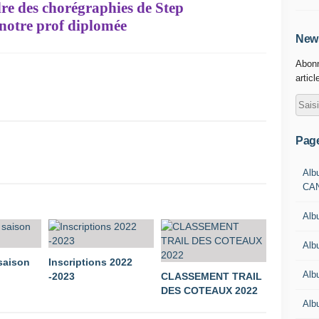
re des chorégraphies de Step
notre prof diplomée
News
Abonn
articl
Pag
Alb
CA
Alb
Alb
 saison
Inscriptions 2022
Alb
-2023
CLASSEMENT TRAIL
DES COTEAUX 2022
Alb