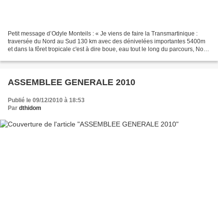
Petit message d’Odyle Monteils : « Je viens de faire la Transmartinique :
traversée du Nord au Sud 130 km avec des dénivelées importantes 5400m
et dans la fôret tropicale c'est à dire boue, eau tout le long du parcours, Nous
avions des montées à 26% sur...
ASSEMBLEE GENERALE 2010
Publié le 09/12/2010 à 18:53
Par
dthidom