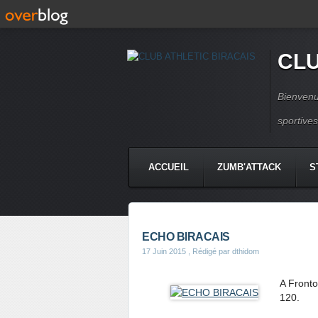
CLU
Bienvenu
sportive
ACCUEIL
ZUMB'ATTACK
S
ECHO BIRACAIS
17 Juin 2015
, Rédigé par dthidom
A Fronto
120.