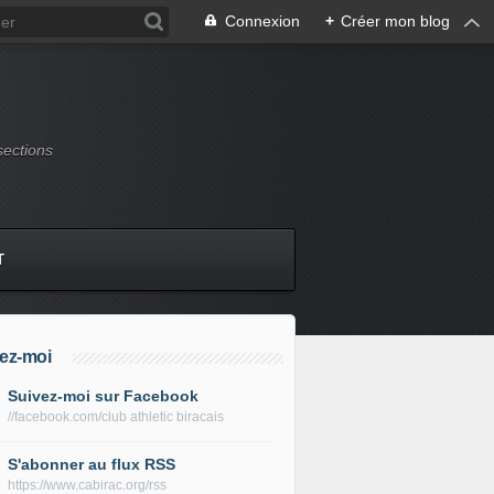
Connexion
+
Créer mon blog
sections
T
ez-moi
Suivez-moi sur Facebook
//facebook.com/club athletic biracais
S'abonner au flux RSS
https://www.cabirac.org/rss