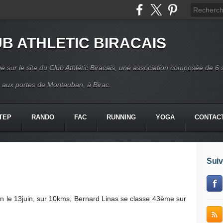
B ATHLETIC BIRACAIS
e sur le site du Club Athlétic Biracais, une association composée de 6 
s aux portes de Montauban, à Birac.
TEP
RANDO
FAC
RUNNING
YOGA
CONTAC
Suiv
n le 13juin, sur 10kms, Bernard Linas se classe 43ème sur