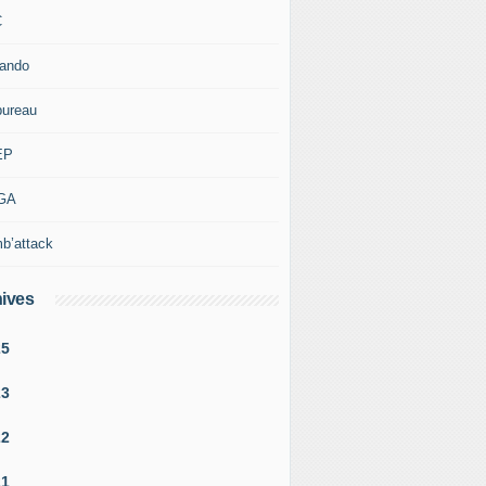
C
rando
bureau
EP
GA
b’attack
ives
25
23
22
21