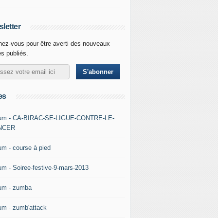
letter
ez-vous pour être averti des nouveaux
es publiés.
es
um - CA-BIRAC-SE-LIGUE-CONTRE-LE-
NCER
um - course à pied
um - Soiree-festive-9-mars-2013
um - zumba
um - zumb'attack