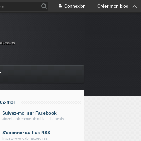
Connexion
+
Créer mon blog
sections
T
ez-moi
Suivez-moi sur Facebook
//facebook.com/club athletic biracais
S'abonner au flux RSS
https://www.cabirac.org/rss