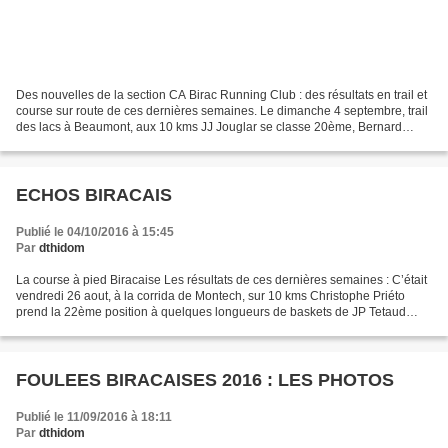
Des nouvelles de la section CA Birac Running Club : des résultats en trail et
course sur route de ces dernières semaines. Le dimanche 4 septembre, trail
des lacs à Beaumont, aux 10 kms JJ Jouglar se classe 20ème, Bernard
Gadet 38ème et le doyen Robert...
ECHOS BIRACAIS
Publié le 04/10/2016 à 15:45
Par
dthidom
La course à pied Biracaise Les résultats de ces dernières semaines : C’était
vendredi 26 aout, à la corrida de Montech, sur 10 kms Christophe Priéto
prend la 22ème position à quelques longueurs de baskets de JP Tetaud
43ème.Sur les 5 kms, Greg Patin se...
FOULEES BIRACAISES 2016 : LES PHOTOS
Publié le 11/09/2016 à 18:11
Par
dthidom