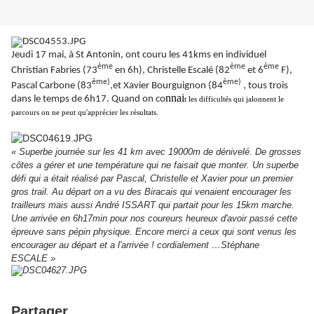
Jeudi 17 mai, à St Antonin, ont couru les 41kms en individuel
ème
ème
ème
Christian Fabries (73
en 6h), Christelle Escalé (82
et 6
F),
ème)
ème)
Pascal Carbone (83
,et Xavier Bourguignon (84
, tous trois
nnai
dans le temps de 6h17. Quand on co
t les difficultés qui jalonnent le
parcours on ne peut qu'apprécier les résultats.
« Superbe journée sur les 41 km avec 19000m de dénivelé. De grosses
côtes a gérer et une température qui ne faisait que monter. Un superbe
défi qui a était réalisé par Pascal, Christelle et Xavier pour un premier
gros trail. Au départ on a vu des Biracais qui venaient encourager les
trailleurs mais aussi André ISSART qui partait pour les 15km marche.
Une arrivée en 6h17min pour nos coureurs heureux d'avoir passé cette
épreuve sans pépin physique. Encore merci a ceux qui sont venus les
encourager au départ et a l'arrivée ! cordialement …Stéphane
ESCALE »
Partager