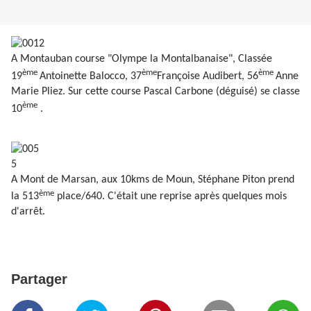
A Montauban course "Olympe la Montalbanaise", Classée
ème
ème
ème
19
Antoinette Balocco, 37
Françoise Audibert, 56
Anne
Marie Pliez. Sur cette course Pascal Carbone (déguisé) se classe
ème
10
.
A Mont de Marsan, aux 10kms de Moun, Stéphane Piton prend
ème
la 513
place/640. C'était une reprise après quelques mois
d'arrêt.
Partager