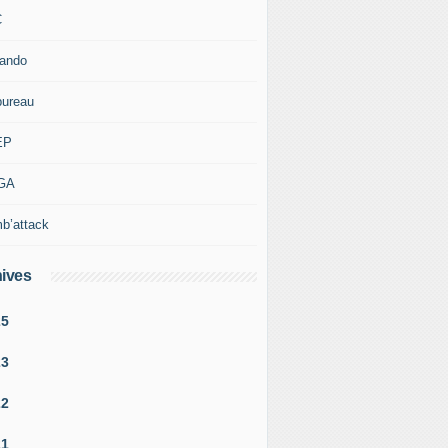
C
rando
bureau
EP
GA
b’attack
ives
25
23
22
21