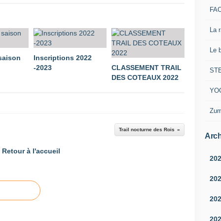
FA
La 
Le 
 saison
Inscriptions 2022
-2023
CLASSEMENT TRAIL
ST
DES COTEAUX 2022
YO
Zum
Trail nocturne des Rois
Arch
Retour à l'accueil
20
20
20
20