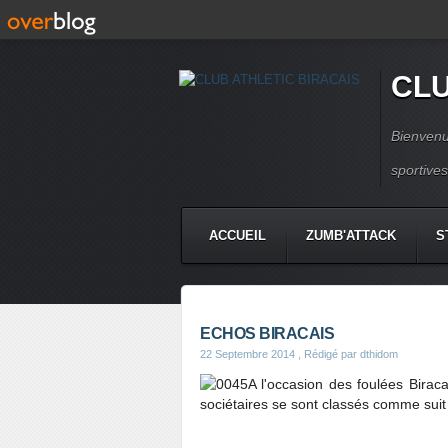
CLU
Bienvenu
sportive
ACCUEIL
ZUMB'ATTACK
S
ECHOS BIRACAIS
22 Septembre 2014
, Rédigé par dthidom
A l'occasion des foulées Bira
sociétaires se sont classés comme suit 