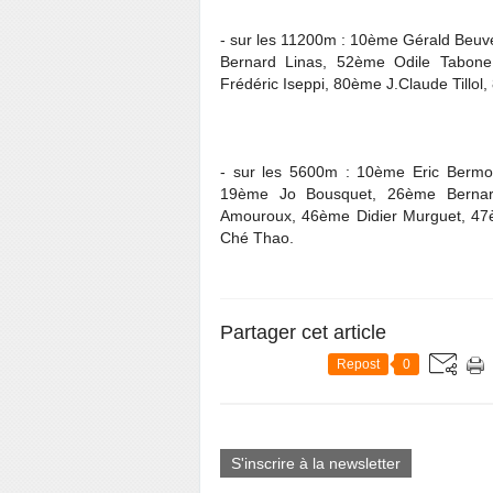
- sur les 11200m : 10ème Gérald Beu
Bernard Linas, 52ème Odile Tabon
Frédéric Iseppi, 80ème J.Claude Tillo
- sur les 5600m : 10ème Eric Bermon
19ème Jo Bousquet, 26ème Bernard
Amouroux, 46ème Didier Murguet, 47è
Ché Thao.
Partager cet article
Repost
0
S'inscrire à la newsletter