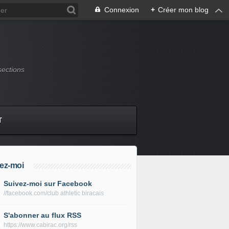
Connexion
+
Créer mon blog
sections
T
ez-moi
Suivez-moi sur Facebook
//facebook.com/club athletic biracais
S'abonner au flux RSS
https://www.cabirac.org/rss