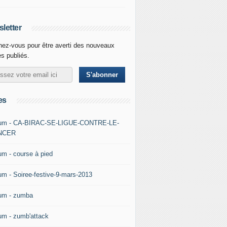
letter
ez-vous pour être averti des nouveaux
es publiés.
es
um - CA-BIRAC-SE-LIGUE-CONTRE-LE-
NCER
um - course à pied
um - Soiree-festive-9-mars-2013
um - zumba
um - zumb'attack