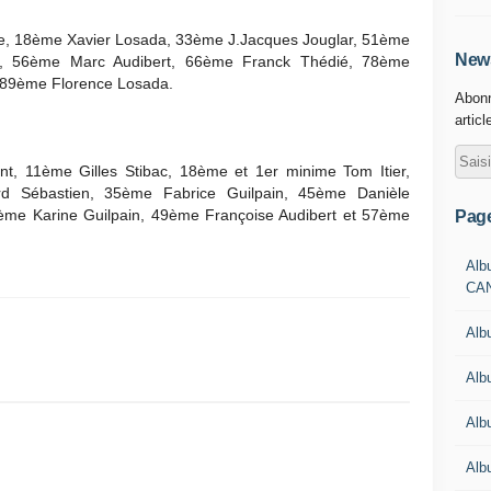
ve, 18ème Xavier Losada, 33ème J.Jacques Jouglar, 51ème
News
e, 56ème Marc Audibert, 66ème Franck Thédié, 78ème
l, 89ème Florence Losada.
Abonn
articl
t, 11ème Gilles Stibac, 18ème et 1er minime Tom Itier,
 Sébastien, 35ème Fabrice Guilpain, 45ème Danièle
me Karine Guilpain, 49ème Françoise Audibert et 57ème
Pag
Alb
CA
Alb
Alb
Alb
Alb