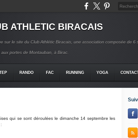
B ATHLETIC BIRACAIS
e sur le site du Club Athlétic Biracais, une association composée de 6 
s aux portes de Montauban, à Birac.
TEP
RANDO
FAC
RUNNING
YOGA
CONTAC
Suiv
caises qui se sont déroulées le dimanche 14 septembre les
: