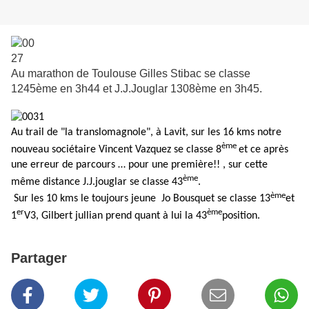
Au marathon de Toulouse Gilles Stibac se classe
1245ème en 3h44 et J.J.Jouglar 1308ème en 3h45.
Au trail de "la translomagnole", à Lavit, sur les 16 kms notre
ème
nouveau sociétaire Vincent Vazquez se classe 8
et ce après
une erreur de parcours … pour une première!! , sur cette
ème
même distance J.J.jouglar se classe 43
.
ème
Sur les 10 kms le toujours jeune
Jo Bousquet se classe 13
et
er
ème
1
V3, Gilbert jullian prend quant à lui la 43
position.
Partager