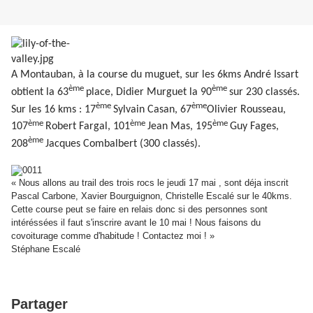
A Montauban, à la course du muguet, sur les 6kms André Issart
ème
ème
obtient la 63
place, Didier Murguet la 90
sur 230 classés.
ème
ème
Sur les 16 kms : 17
Sylvain Casan, 67
Olivier Rousseau,
ème
ème
ème
107
Robert Fargal, 101
Jean Mas, 195
Guy Fages,
ème
208
Jacques Combalbert (300 classés).
« Nous allons au trail des trois rocs le jeudi 17 mai , sont déja inscrit
Pascal Carbone, Xavier Bourguignon, Christelle Escalé sur le 40kms.
Cette course peut se faire en relais donc si des personnes sont
intéréssées il faut s'inscrire avant le 10 mai !
Nous faisons du
covoiturage comme d'habitude ! Contactez moi ! »
Stéphane Escalé
Partager