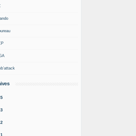
C
rando
bureau
EP
GA
b’attack
ives
25
23
22
21