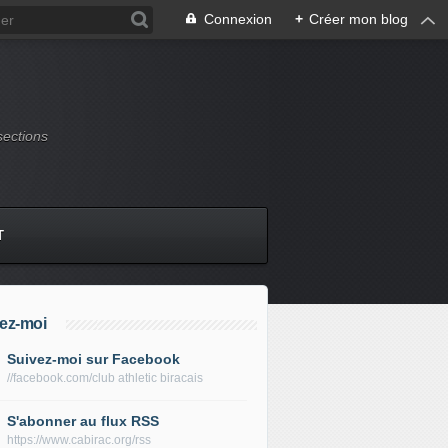
Connexion
+
Créer mon blog
sections
T
ez-moi
Suivez-moi sur Facebook
//facebook.com/club athletic biracais
S'abonner au flux RSS
https://www.cabirac.org/rss