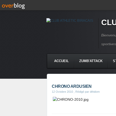
CLU
Bienvenu
sportive
ACCUEIL
ZUMB'ATTACK
S
CHRONO ARDUSIEN
12 Octobre 2010
, Rédigé par dthidom