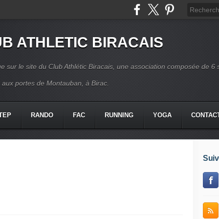
B ATHLETIC BIRACAIS
e sur le site du Club Athlétic Biracais, une association composée de 6 
s aux portes de Montauban, à Birac.
TEP
RANDO
FAC
RUNNING
YOGA
CONTAC
Suiv