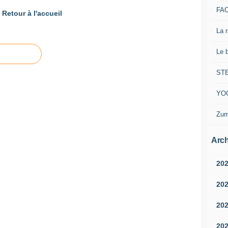
FA
Retour à l'accueil
La 
Le 
ST
YO
Zum
Arch
20
20
20
20