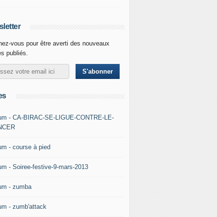
letter
ez-vous pour être averti des nouveaux
es publiés.
es
um - CA-BIRAC-SE-LIGUE-CONTRE-LE-
NCER
um - course à pied
um - Soiree-festive-9-mars-2013
um - zumba
um - zumb'attack