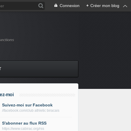
Connexion
+
Créer mon blog
sections
T
ez-moi
Suivez-moi sur Facebook
//facebook.com/club athletic biracais
S'abonner au flux RSS
https://www.cabirac.org/rss