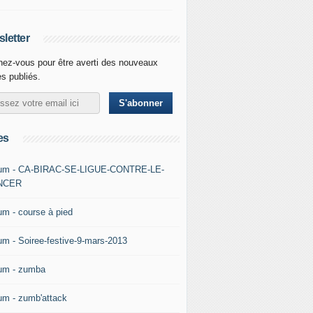
letter
ez-vous pour être averti des nouveaux
es publiés.
es
um - CA-BIRAC-SE-LIGUE-CONTRE-LE-
NCER
um - course à pied
um - Soiree-festive-9-mars-2013
um - zumba
um - zumb'attack