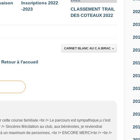
 saison
Inscriptions 2022
-2023
CLASSEMENT TRAIL
20
DES COTEAUX 2022
20
20
CARNET BLANC AU C.A.BIRAC
20
Retour à l'accueil
20
20
20
20
20
r cette course familiale.<br /> Le parcours est sympathique,u c'est
20
/> Sincères félicitation au club, aux bénévoles, je reviendrai
rai à un maximum de personnes..<br /> ENCORE MERCI<br /> <br />
20