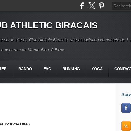
B ATHLETIC BIRACAIS
e sur le site du Club Athlétic Biracais, une association composée de 6 
s aux portes de Montauban, à Birac.
TEP
RANDO
FAC
RUNNING
YOGA
CONTAC
Suiv
 convivialité !