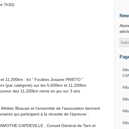
 de 7h30)
News
Abonn
articl
Pag
Alb
CA
 et 11,200km : lot " Foulées Josiane PRIETO "
rs (par catégorie) sur les 5,600km et 11,200km
Alb
ureur des 11,200km remis en jeu sur 3 ans
Alb
hlétic Biracais et l'ensemble de l'association tiennent
Alb
naires qui participent à la réussite de l'épreuve :
Alb
AMOTHE-CAPDEVILLE ; Conseil Général de Tarn et