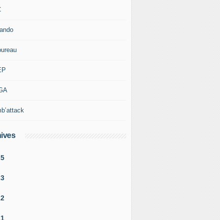
C
rando
bureau
EP
GA
b’attack
ives
25
23
22
21