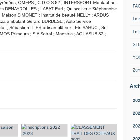
i-Pyrénées; OMEPS ; C.D.O.S 82 ; INTERSPORT Montauban
FA
; Ets DENAYROLLES ; LABAT Eurl ; Quincaillerie Stéphanoise
 ; Maison SIMONET ; Institut de beauté NELLY ; ARDUS
La 
zza ambulant Gérard BURDESE ; Auto Service
 ; Sébastien ITIER artisan plâtrier ; Ets SAHUC ; Sol
Le 
OS Primeurs ; S.A Sotral ; Maestria ; AQUASUB 82 ;
ST
YO
Zum
Arch
20
20
20
20