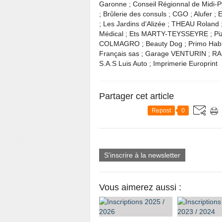
Garonne ; Conseil Régionnal de Mid
; Brûlerie des consuls ; CGO ; Alufer 
; Les Jardins d'Alizée ; THEAU Roland
Médical ; Ets MARTY-TEYSSEYRE ; Pi
COLMAGRO ; Beauty Dog ; Primo Habitat
Français sas ; Garage VENTURIN ; RAM
S.A.S Luis Auto ; Imprimerie Europrint
Partager cet article
Repost
0
S'inscrire à la newsletter
Vous aimerez aussi :