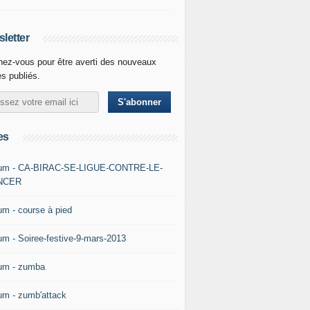
letter
ez-vous pour être averti des nouveaux
es publiés.
es
um - CA-BIRAC-SE-LIGUE-CONTRE-LE-
NCER
um - course à pied
um - Soiree-festive-9-mars-2013
um - zumba
um - zumb'attack