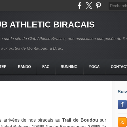
B ATHLETIC BIRACAIS
e sur le site du Club Athlétic Biracais, une association composée de 6 
s aux portes de Montauban, à Birac.
TEP
RANDO
FAC
RUNNING
YOGA
CONTAC
Suiv
s arrivées de nos biracais au
Trail de Boudou
sur
ème
ème
Michel Balocco
, 19
Xavier Bourguignon
, 38
Jo