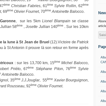
ème
ème
ème
 47
Christian Fabries
, 61
Sylvie Rollin
, 62
ème
ème
t
, 69
Olivier Fournet
, 70
Antoinette Balocco
.
News
 Garonne
,
sur les 5km
Lionel Blampain
se classe
Abonn
ème
ème
articl
 Jullian
58
,
Josette Jullian
140
. Sur les 10km
de la lune à St Jean de Bruel
(12).Victoire de
Patrick
Pag
u à St Antonin il prouve là son retour en forme après
Alb
ème
CA
ntricoux
: sur les 13,700 km, 15
Michel Balocco
,
ème
ème
obert Priéto
, 67
Stéphane Piton
, 76
Sylvie
Alb
e
Antoinette Balocco
.
ème
ème
ignol
, 35
J.J.Jouglar
,
55
Xavier Bourguignon
,
Alb
ème
rard Rousseau
, 92
Olivier Fournet
.
Alb
Alb