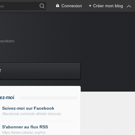
Connexion
+
Créer mon blog
sections
T
ez-moi
Suivez-moi sur Facebook
//facebook.com/club athletic biracais
S'abonner au flux RSS
https://www.cabirac.org/rss