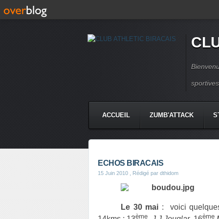
CLU
Bienvenu
sportive
ACCUEIL
ZUMB'ATTACK
S
ECHOS BIRACAIS
15 Juin 2010
, Rédigé par dthidom
Le 30 mai
:
voici quelque
ème
ème
14kms : 13
J.J.Jouglar
, 16