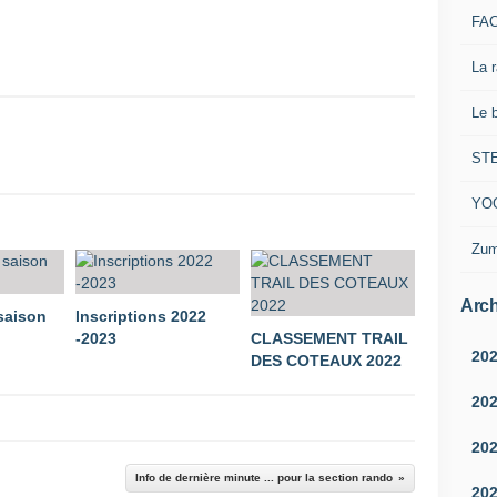
FA
La 
Le 
ST
YO
Zum
Arch
 saison
Inscriptions 2022
-2023
CLASSEMENT TRAIL
20
DES COTEAUX 2022
20
20
Info de dernière minute ... pour la section rando
20