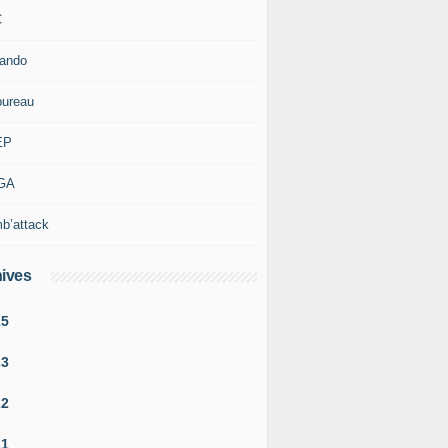
C
rando
bureau
EP
GA
b’attack
ives
25
23
22
21