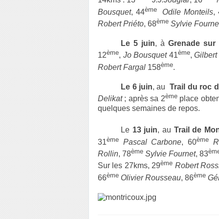
ème
Bousquet
, 44
Odile Monteils
,
ème
Robert Priéto
, 68
Sylvie Fourne
Le 5 juin
, à
Grenade sur
ème
ème
12
,
Jo Bousquet
41
,
Gilbert
ème
Robert Fargal
158
.
Le 6 juin
, au
Trail du roc 
ème
Delikat
; après sa 2
place obten
quelques semaines de repos.
Le
13 juin
, au
Trail de Mo
ème
ème
31
Pascal Carbone
, 60
R
ème
èm
Rollin
, 78
Sylvie Fournet
, 83
ème
Sur les 27kms, 29
Robert Ross
ème
ème
66
Olivier Rousseau
, 86
Gé